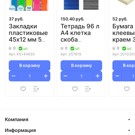
37 руб.
150.40 руб.
52 руб.
Закладки
Тетрадь 96 л
Бумага 
пластиковые
А4 клетка
клеев
45х12 мм 5
скоба
краем 
цветов по 20
бумвинил
мм 300
0
0
0
шт.
шт.
шт.
л Attache/96
суперэконом
желтая
Арт.
KS144630
Арт.
357619
Арт.
201030
(синяя)/30
Attome
В корзину
В корзину
В кор
Компания
Информация