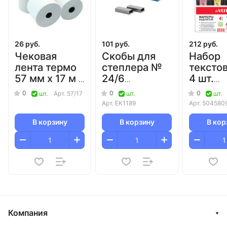
26 руб.
101 руб.
212 руб.
Чековая
Скобы для
Набор
лента термо
степлера №
тексто
57 мм х 17 м х
24/6
4 шт.
12 мм
ErichKrause/20
(бирюз
0
0
0
шт.
Арт.
57/17
шт.
шт.
(микро)
желтый
Арт.
EK1189
Арт.
504580
(диаметр 35
розовы
мм)/12/240
фиолет
В корзину
В корзину
В кор
deVENTE
Компания