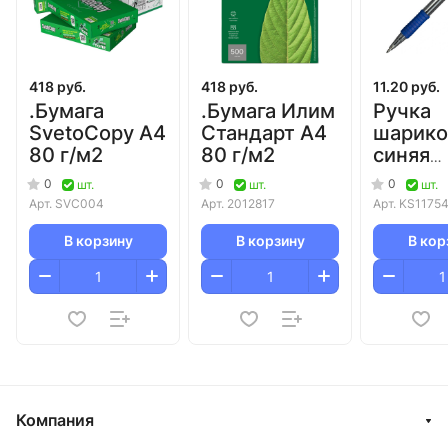
418 руб.
418 руб.
11.20 руб.
.Бумага
.Бумага Илим
Ручка
SvetoCopy A4
Стандарт A4
шарико
80 г/м2
80 г/м2
синяя
автома
0
0
0
шт.
шт.
шт.
0,5 мм
Арт.
SVC004
Арт.
2012817
Арт.
KS1175
Attache
резино
В корзину
В корзину
В кор
манжет
Компания