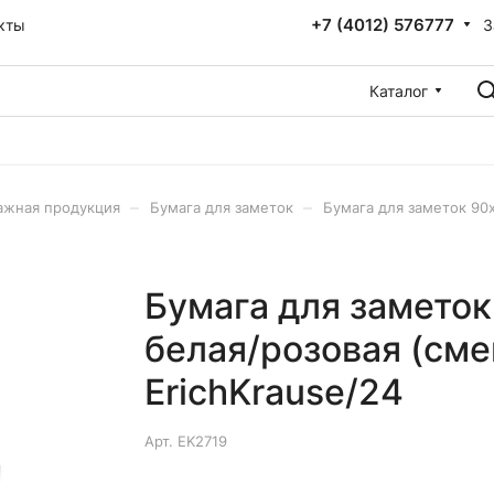
+7 (4012) 576777
З
кты
Каталог
–
–
ажная продукция
Бумага для заметок
Бумага для заметок 90
Бумага для замето
белая/розовая (сме
ErichKrause/24
Арт.
EK2719