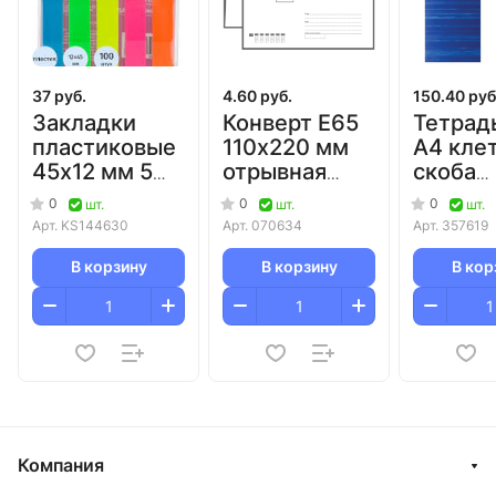
37 руб.
4.60 руб.
150.40 руб
Закладки
Конверт E65
Тетрад
пластиковые
110х220 мм
А4 кле
45х12 мм 5
отрывная
скоба
цветов по 20
лента с
бумвин
0
0
0
шт.
шт.
шт.
л Attache/96
подсказом/1000
суперэ
Арт.
KS144630
Арт.
070634
Арт.
357619
(синяя)
В корзину
В корзину
В кор
Компания