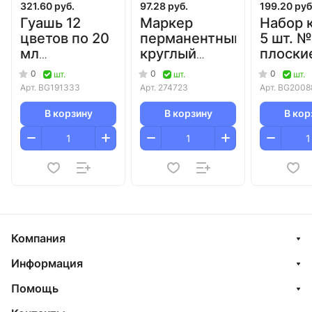
321.60 руб.
97.28 руб.
199.20 руб
Гуашь 12
Маркер
Набор 
цветов по 20
перманентный
5 шт. №
мл
круглый
плоск
ЮНЛАНДИЯ
белый 1мм
овальн
0
0
0
шт.
шт.
шт.
"Юный
MunHwa/12
кругла
Арт.
BG191333
Арт.
274723
Арт.
BG2008
волшебник"/12
синтет
Юнланд
В корзину
В корзину
В кор
Компания
Информация
Помощь