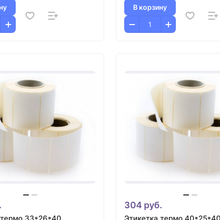
ну
В корзину
.
304 руб.
 термо 33*26*40
Этикетка термо 40*25*4