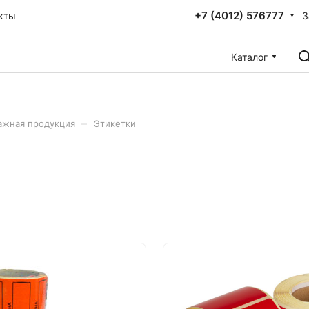
+7 (4012) 576777
З
кты
Каталог
–
ажная продукция
Этикетки