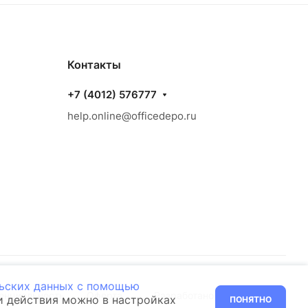
Контакты
+7 (4012) 576777
help.online@officedepo.ru
льских данных с помощью
енциальность
Оферта
Разработано в
ти действия можно в настройках
ПОНЯТНО