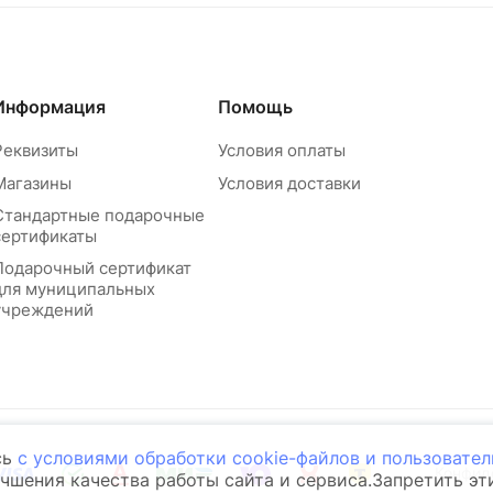
Информация
Помощь
Реквизиты
Условия оплаты
Магазины
Условия доставки
Стандартные подарочные
сертификаты
Подарочный сертификат
для муниципальных
учреждений
сь
с условиями обработки cookie-файлов и пользовате
Конфид
учшения качества работы сайта и сервиса.Запретить э