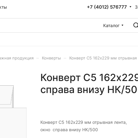
+7 (4012) 576777
З
кты
Каталог
–
–
ажная продукция
Конверты
Конверт C5 162х229 мм отрывная 
Конверт C5 162х229
справа внизу НК/5
Конверт C5 162х229 мм отрывная лента,
окно справа внизу НК/500