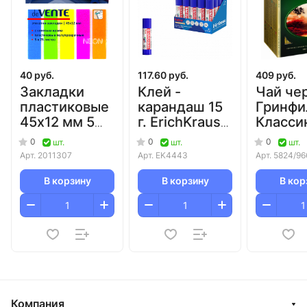
40 руб.
117.60 руб.
409 руб.
Закладки
Клей -
Чай че
пластиковые
карандаш 15
Гринфи
45х12 мм 5
г. ErichKrause
Класси
цветов по 25
Extra/
Брекфа
0
0
0
шт.
шт.
шт.
л
Экстра/20
пакети
Арт.
2011307
Арт.
EK4443
Арт.
5824/96
deVENTE/24/576
В корзину
В корзину
В кор
Компания