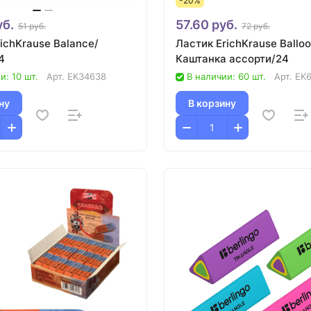
-20%
уб.
57.60 руб.
51 руб.
72 руб.
ichKrause Balance/
Ластик ErichKrause Ballo
4
Каштанка ассорти/24
и: 10 шт.
Арт.
EK34638
В наличии: 60 шт.
Арт.
EK
ну
В корзину