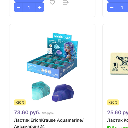
-20%
-20%
73.60 руб.
25.60 ру
92 руб.
Ластик ErichKrause Aquamarine/
Ластик K
Аквамарин/24
В наличи