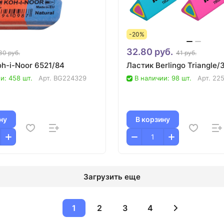
-20%
32.80 руб.
30 руб.
41 руб.
h-i-Noor 6521/84
Ластик Berlingo Triangle/
и: 458 шт.
Арт.
BG224329
В наличии: 98 шт.
Арт.
22
ну
В корзину
Загрузить еще
1
2
3
4