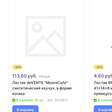
-20%
-20%
113.60 руб.
4.80 руб
142 руб.
Ластик deVENTE "MooreCafe"
Ластик B
синтетический каучук, в форме
41×14×8 
котика
прямоуго
края/80
В наличии: 91 шт.
Арт.
8030611
В наличи
В корзину
В корзи