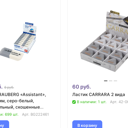
.
60 руб.
6 руб.
RAUBERG «Assistant»,
Ластик CARRARA 2 вида
мм, серо-белый,
В наличии: 1 шт.
Арт.
42-0
льный, скошенные
и: 699 шт.
Арт.
BG222461
ну
В корзину