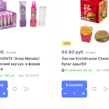
-20%
уб.
64.80 руб.
42 руб.
81 руб.
eVENTE "Amai Menoko"
Ластик ErichKrause Cheat
еский каучук, в форме
Культ еды/60
24
В наличии: 83 шт.
Арт.
EK
и: 195 шт.
Арт.
8030619
ну
В корзину