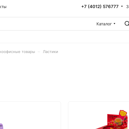
+7 (4012) 576777
З
кты
Каталог
–
коофисные товары
Ластики