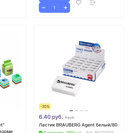
-20%
6.40 руб.
8 руб.
t"
Ластик BRAUBERG Agent белый/80
 форме
В наличии: 2660 шт.
Арт.
BG221033