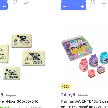
-20%
б.
24 руб.
32 руб.
30 руб.
oh-i-Noor 300/80/640
Ластик deVENTE "So Swee
синтетический каучук, в
и: 835 шт.
Арт.
BG220400