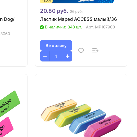
-20%
20.80 руб.
26 руб.
on Dog/
Ластик Maped ACCESS малый/36
В наличии: 343 шт.
Арт.
MP107900
63060
В корзину