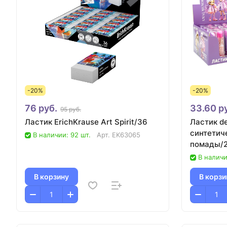
-20%
-20%
76 руб.
33.60 р
95 руб.
Ластик ErichKrause Art Spirit/36
Ластик d
синтетич
В наличии: 92 шт.
Арт.
EK63065
помады/
В наличи
В корзину
В корзи