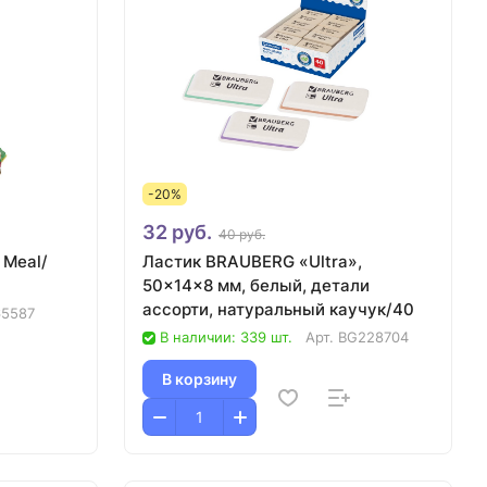
-20%
32 руб.
40 руб.
 Meal/
Ластик BRAUBERG «Ultra»,
50×14×8 мм, белый, детали
ассорти, натуральный каучук/40
65587
В наличии: 339 шт.
Арт.
BG228704
В корзину