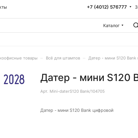
+7 (4012) 576777
З
кты
Каталог
–
–
коофисные товары
Всё для штампов
Датер - мини S120 Bank
Датер - мини S120 
Арт.
Mini-daterS120 Bank/104705
Датер - мини S120 Bank цифровой