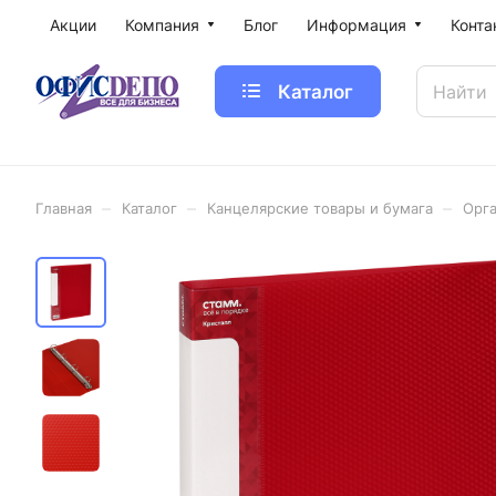
Акции
Компания
Блог
Информация
Конта
Каталог
–
–
–
Главная
Каталог
Канцелярские товары и бумага
Орга