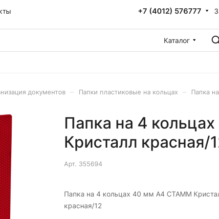
+7 (4012) 576777
З
кты
Каталог
–
–
низация документов
Папки пластиковые на кольцах
Папка н
Папка на 4 кольца
Кристалл красная/1
Арт.
355694
Папка на 4 кольцах 40 мм A4 СТАММ Криста
красная/12