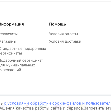
Информация
Помощь
Реквизиты
Условия оплаты
Магазины
Условия доставки
Стандартные подарочные
сертификаты
Подарочный сертификат
для муниципальных
учреждений
сь
с условиями обработки cookie-файлов и пользовате
Конфид
учшения качества работы сайта и сервиса.Запретить э