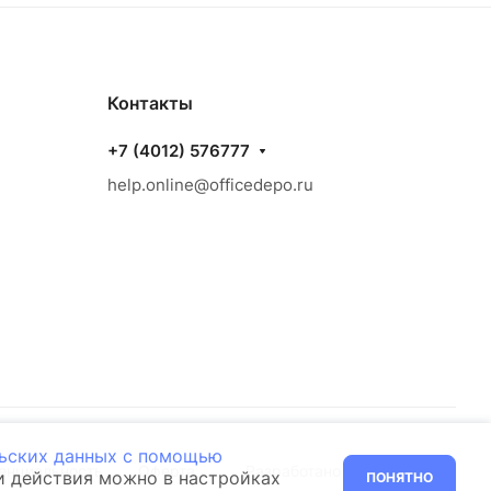
Контакты
+7 (4012) 576777
help.online@officedepo.ru
льских данных с помощью
енциальность
Оферта
Разработано в
ти действия можно в настройках
ПОНЯТНО