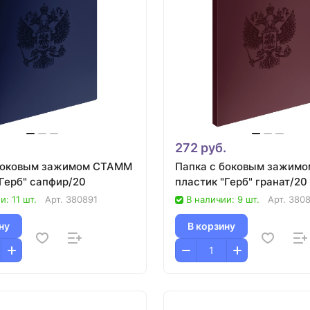
.
272 руб.
боковым зажимом СТАММ
Папка с боковым зажим
"Герб" сапфир/20
пластик "Герб" гранат/20
и: 11 шт.
Арт.
380891
В наличии: 9 шт.
Арт.
380
ну
В корзину