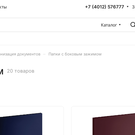
+7 (4012) 576777
З
кты
Каталог
–
низация документов
Папки с боковым зажимом
м
20 товаров