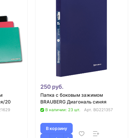
250 руб.
м
Папка с боковым зажимом
я/20
BRAUBERG Диагональ синяя
21629
В наличии: 23 шт.
Арт.
BG221357
В корзину