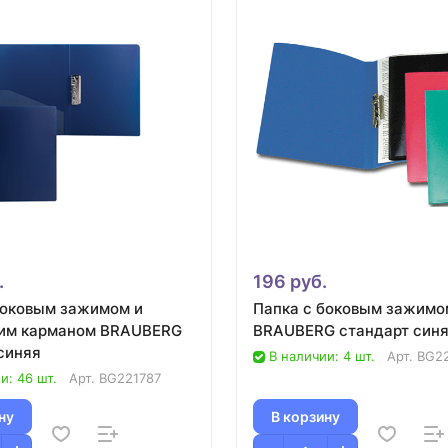
.
196 руб.
боковым зажимом и
Папка с боковым зажимо
им карманом BRAUBERG
BRAUBERG стандарт синя
ontract синяя
В наличии: 4 шт.
Арт.
BG2
и: 46 шт.
Арт.
BG221787
ну
В корзину