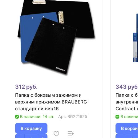
312 руб.
343 руб
Папка с боковым зажимом и
Папка с 
верхним прижимом BRAUBERG
внутренн
стандарт синяя/16
C
В наличии: 14 шт.
Арт.
BG221625
В наличи
В корзину
В корзи