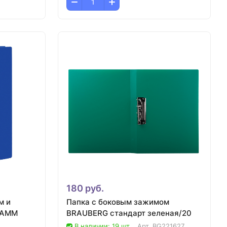
180 руб.
м и
Папка с боковым зажимом
ТАММ
BRAUBERG стандарт зеленая/20
В наличии: 19 шт.
Арт.
BG221627