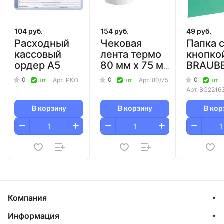
104 руб.
154 руб.
49 руб.
Расходный
Чековая
Папка 
кассовый
лента термо
кнопко
ордер А5
80 мм х 75 м
BRAUB
х 12 мм
прозра
0
0
0
шт.
Арт.
РКО
шт.
Арт.
80/75
шт.
(диаметр 70
зелена
Арт.
BG2216
мм)/60
В корзину
В корзину
В кор
Компания
Информация