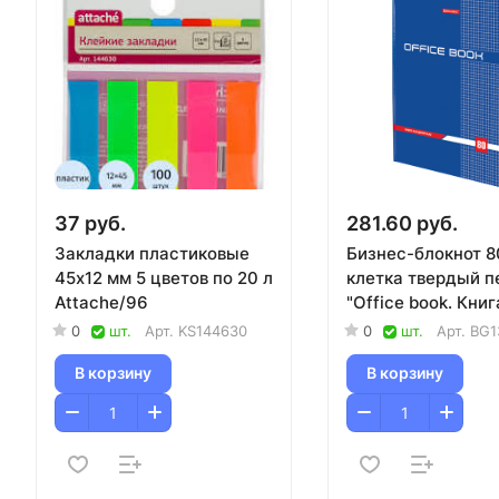
37 руб.
281.60 руб.
Закладки пластиковые
Бизнес-блокнот 8
45х12 мм 5 цветов по 20 л
клетка твердый п
Attache/96
"Office book. Книг
учета" BRAUBERG
0
шт.
Арт.
KS144630
0
шт.
Арт.
BG1
В корзину
В корзину