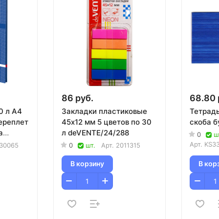
86 руб.
68.80 
0 л А4
Закладки пластиковые
Тетрадь
ереплет
45х12 мм 5 цветов по 30
скоба 
а
л deVENTE/24/288
0
ш
/10
Арт.
KS3
30065
0
шт.
Арт.
2011315
В корзину
В кор