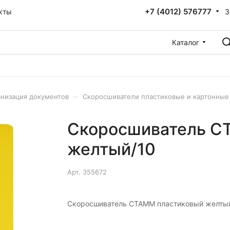
+7 (4012) 576777
З
кты
Каталог
–
низация документов
Скоросшиватели пластиковые и картонные
Скоросшиватель C
желтый/10
Арт.
355672
Скоросшиватель CТАММ пластиковый желты