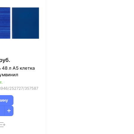
руб.
 48 л А5 клетка
бумвинил
т.
3946/252727/357587
зину