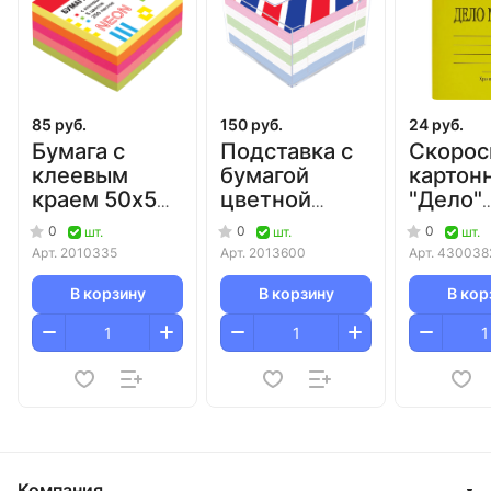
85 руб.
150 руб.
24 руб.
Бумага с
Подставка с
Скорос
клеевым
бумагой
картон
краем 50х50
цветной
"Дело"
мм 250 л
90х90х50 мм
желтый
0
0
0
шт.
шт.
шт.
цветная
Attomex/24
г/м2/50
Арт.
2010335
Арт.
2013600
Арт.
430038
неоновая
deVENTE/12/288
В корзину
В корзину
В кор
Компания