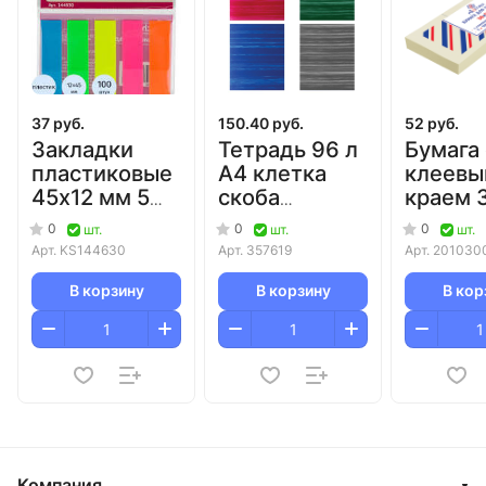
37 руб.
150.40 руб.
52 руб.
Закладки
Тетрадь 96 л
Бумага 
пластиковые
А4 клетка
клеев
45х12 мм 5
скоба
краем 
цветов по 20
бумвинил
мм 300
0
0
0
шт.
шт.
шт.
л Attache/96
суперэконом
желтая
Арт.
KS144630
Арт.
357619
Арт.
201030
(синяя)/30
Attome
В корзину
В корзину
В кор
Компания