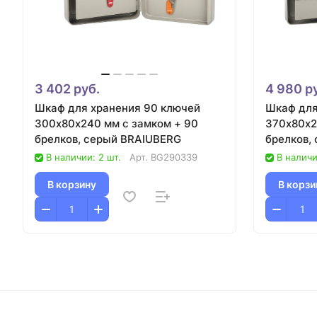
3 402 руб.
4 980 р
Шкаф для хранения 90 ключей
Шкаф для
300х80х240 мм с замком + 90
370х80х2
брелков, серый BRAIUBERG
брелков,
В наличии: 2 шт.
Арт.
BG290339
В наличи
В корзину
В корзи