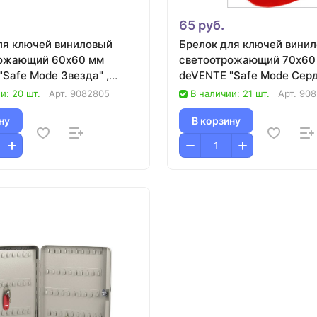
65 руб.
ля ключей виниловый
Брелок для ключей вини
рожающий 60х60 мм
светоотрожающий 70х60
Safe Mode Звезда" ,
deVENTE "Safe Mode Серд
розовый/25
и: 20 шт.
Арт.
9082805
В наличии: 21 шт.
Арт.
908
ну
В корзину