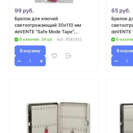
99 руб.
65 руб.
Брелок для ключей
Брелок д
светоотрожающий 30х110 мм
светоот
deVENTE "Safe Mode Tape",
deVENTE "
розовый/25
желтый
В наличии: 34 шт.
Арт.
9082412
В наличи
В корзину
В корзи