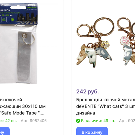
242 руб.
ля ключей
Брелок для ключей мета
ожающий 30х110 мм
deVENTE "What cats" 3 шт
Safe Mode Tape ",
дизайна
и: 42 шт.
Арт.
9082406
В наличии: 49 шт.
Арт.
90
ну
В корзину