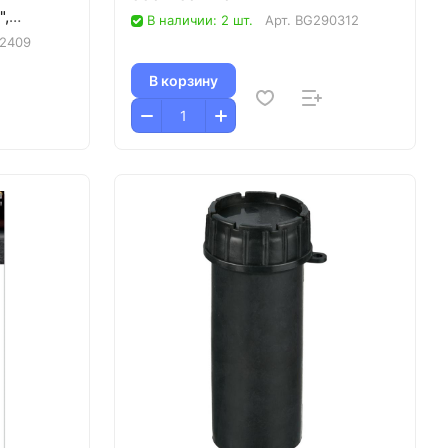
",
В наличии: 2 шт.
Арт.
BG290312
2409
В корзину