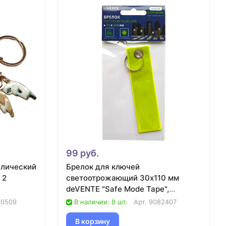
99 руб.
ллический
Брелок для ключей
 2
светоотрожающий 30х110 мм
deVENTE "Safe Mode Tape",
неоновый желтый
20509
В наличии: 8 шт.
Арт.
9082407
В корзину