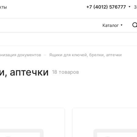
+7 (4012) 576777
З
кты
Каталог
–
низация документов
Ящики для ключей, брелки, аптечки
и, аптечки
18 товаров