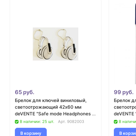
65 руб.
99 руб.
Брелок для ключей виниловый,
Брелок д
светоотрожающий 42х60 мм
светоотр
deVENTE "Safe mode Headphones ",
deVENTE "
белый/25
белый/25
В наличии: 25 шт.
Арт.
9082003
В наличи
В корзину
В корзи