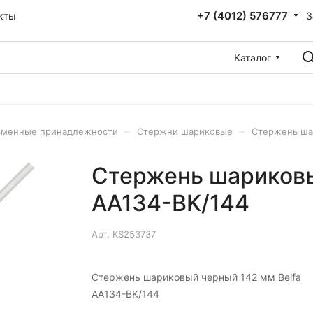
+7 (4012) 576777
З
кты
Каталог
–
–
ьменные принадлежности
Стержни шариковые
Стержень ша
Стержень шариковы
AA134-BK/144
Арт.
KS253737
Стержень шариковый черный 142 мм Beifa
AA134-BK/144