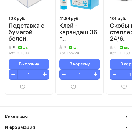
128 руб.
41.84 руб.
101 руб.
Подставка с
Клей -
Скобы 
бумагой
карандаш 36
степле
белой
г.
24/6
90х90х50 мм
OfficeSpace/12/324
ErichKr
0
0
0
шт.
шт.
шт.
Attomex/24
Арт.
2013901
Арт.
158724
Арт.
EK1189
В корзину
В корзину
В кор
Компания
Информация