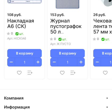
108 руб.
153 руб.
26 руб.
Накладная
Журнал
Чекова
А6 (СК)
пустографок
лента 
50 л
57 мм х
0
шт.
(книжный
12 мм
Арт.
Н(СК)А6
0
0
шт.
шт.
формат)
(микро
Арт.
Ж ПУСТО
(диаме
мм)/12
В корзину
В корзину
В кор
Компания
Информация