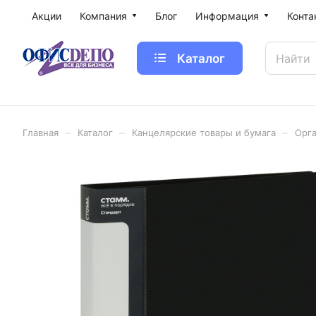
Акции
Компания
Блог
Информация
Конта
Каталог
–
–
–
Главная
Каталог
Канцелярские товары и бумага
Орга