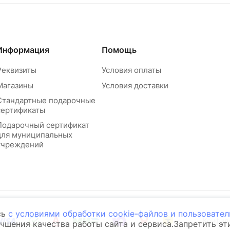
Информация
Помощь
Реквизиты
Условия оплаты
Магазины
Условия доставки
Стандартные подарочные
сертификаты
Подарочный сертификат
для муниципальных
учреждений
сь
с условиями обработки cookie-файлов и пользовате
Конфид
учшения качества работы сайта и сервиса.Запретить э