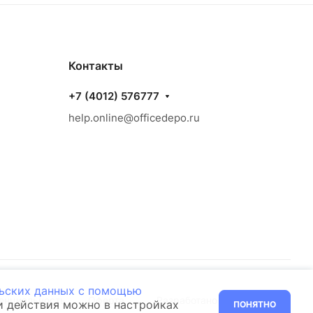
Контакты
+7 (4012) 576777
help.online@officedepo.ru
льских данных с помощью
енциальность
Оферта
Разработано в
ти действия можно в настройках
ПОНЯТНО