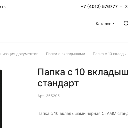
+7 (4012) 576777
З
кты
Каталог
–
–
низация документов
Папки с вкладышами
Папка с 10 вклад
Папка с 10 вклады
стандарт
Арт.
355295
Папка с 10 вкладышами черная СТАММ стан