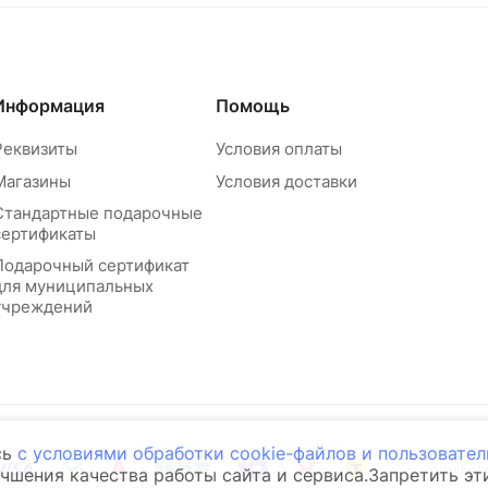
Информация
Помощь
Реквизиты
Условия оплаты
Магазины
Условия доставки
Стандартные подарочные
сертификаты
Подарочный сертификат
для муниципальных
учреждений
сь
с условиями обработки cookie-файлов и пользовате
Конфид
учшения качества работы сайта и сервиса.Запретить э