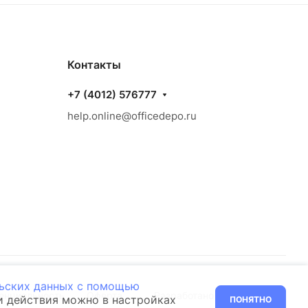
Контакты
+7 (4012) 576777
help.online@officedepo.ru
льских данных с помощью
енциальность
Оферта
Разработано в
ти действия можно в настройках
ПОНЯТНО