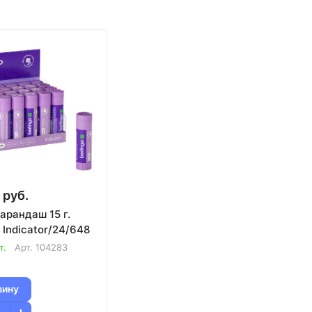
 руб.
карандаш 15 г.
o Indicator/24/648
т.
Арт.
104283
зину