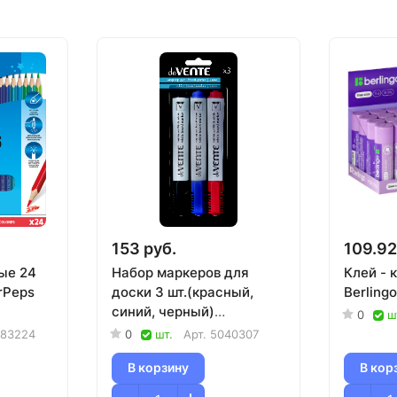
153 руб.
109.92
ые 24
Набор маркеров для
Клей - 
rPeps
доски 3 шт.(красный,
Berling
синий, черный)
0
ш
deVENTE/12/144
83224
0
шт.
Арт.
5040307
В корзину
В кор