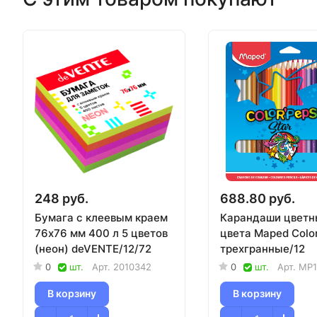
248 руб.
688.80 руб.
Бумага с клеевым краем
Карандаши цветн
76х76 мм 400 л 5 цветов
цвета Maped Colo
(неон) deVENTE/12/72
трехгранные/12
0
шт.
Арт.
2010342
0
шт.
Арт.
MP1
В корзину
В корзину