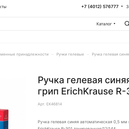
+7 (4012) 576777
З
кты
Каталог
–
–
ьменные принадлежности
Ручки гелевые
Ручка гелевая синя
Ручка гелевая синя
грип ErichKrause R
Арт.
EK46814
Ручка гелевая синяя автоматическая 0,5 мм 
ErichKrause R-301 тонированная/12/144