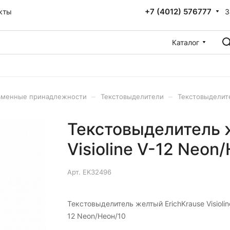
+7 (4012) 576777
З
кты
Каталог
–
–
ьменные принадлежности
Текстовыделители
Текстовыделите
Текстовыделитель 
Visioline V-12 Neon
Арт.
EK32496
Текстовыделитель желтый ErichKrause Visiolin
12 Neon/Неон/10