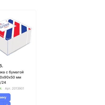
б.
ка с бумагой
90х90х50 мм
x/24
т.
Арт.
2013901
зину