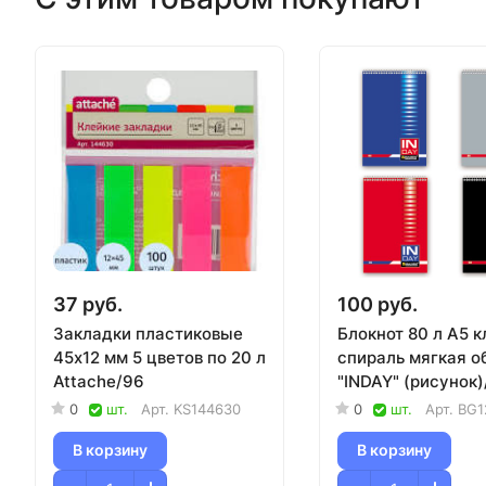
37 руб.
100 руб.
Закладки пластиковые
Блокнот 80 л А5 к
45х12 мм 5 цветов по 20 л
спираль мягкая 
Attache/96
"INDAY" (рисунок)
0
шт.
Арт.
KS144630
0
шт.
Арт.
BG1
В корзину
В корзину