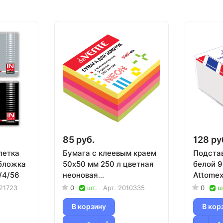
85 руб.
128 ру
летка
Бумага с клеевым краем
Подстав
обложка
50х50 мм 250 л цветная
белой 
/4/56
неоновая
Attome
deVENTE/12/288
21723
0
шт.
Арт.
2010335
0
ш
В корзину
В кор