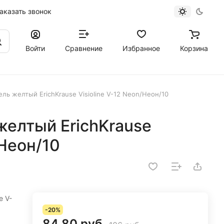
аказать звонок
Войти
Сравнение
Избранное
Корзина
ль желтый ErichKrause Visioline V-12 Neon/Неон/10
желтый ErichKrause
/Неон/10
e V-
-20%
84.80 руб.