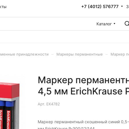
+7 (4012) 576777
З
кты
Каталог
–
–
ьменные принадлежности
Маркеры перманентные
Маркер п
Маркер перманентн
4,5 мм ErichKrause 
Арт.
EK4782
Маркер перманентный скошенный синий 0,5-
мм ErichKrause P-300/12/144