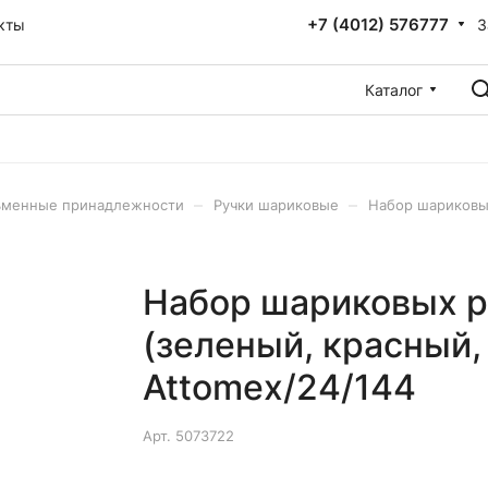
+7 (4012) 576777
З
кты
Каталог
–
–
ьменные принадлежности
Ручки шариковые
Набор шариковых
Набор шариковых ру
(зеленый, красный,
Attomex/24/144
Арт.
5073722