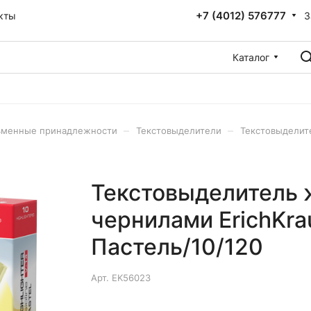
+7 (4012) 576777
З
кты
Каталог
–
–
ьменные принадлежности
Текстовыделители
Текстовыделите
Текстовыделитель 
чернилами ErichKraus
Пастель/10/120
Арт.
EK56023